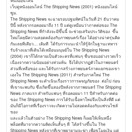
หนังออนไลน์
เว็บดูหนังออนไลน์ The Shipping News (2001) หนังออนไลน์ 
ซูม.
The Shipping News จะฉายรอบปฐมทัศน์ในวันที่ 21 ธันวาคม
ปีนี้ หลังจากรอคอยมาถึง 11 ปี แต่ดูเหมือนว่าภาคต่อของ The 
Shipping News ที่กำลังจะมีขึ้นนี้ จะช่วยเสริมประวัติของ  ขึ้น
ใหม่โดยมีความสอดคล้องกับภาพยนตร์เรื่อง ได้อย่างน่าครุ่นคิด
กันเลยทีเดียว… เดิมที  ได้รับการแนะนำให้รู้จักในฐานะทหาร
รับจ้างแมวที่เดินได้เหมือนมนุษย์ใน The Shipping News 
(2004) เขาก็ได้กลายเป็นตัวละครที่แฟนๆ ชื่นชอบอย่างรวดเร็ว 
เนื่องจากความนิยมอย่างท่วมท้น  จึงได้ปรากฏตัวในภาพยนตร์
ส่วนที่เหลือของ และได้รับการสร้างภาพยนตร์ภาคแยกของเขา
เองใน The Shipping News (2011) สำหรับภาคใหม่ The 
Shipping News จะดำเนินเรื่องราวการผจญภัยของ  ต่อไป ก่อน
ที่เขาจะพบกับ ซึ่งเกิดขึ้นสองปีหลังจากภาพยนตร์ The Shipping 
News ภาคแรก สำหรับแฟนๆ ที่รอคอยมา 11 ปีสำหรับภาคต่อ
ของ The Shipping News การได้รับเนื้อหาใหม่จึงเป็นสิ่งที่ดี แต่
มันก็มีโอกาสที่เรื่องราวจะเกิดความไม่สอดคล้องกับแฟรนไชส์
ของ
และแล้วในตัวอย่าง The Shipping News ก็เผยให้เห็นหนึ่ง
พล็อตที่มาจากความคิดเห็นสั้นๆ ที่  ได้สร้างขึ้นใน The 
Shipping News หลังจากที่เขาพยายามจะฆ่า เพื่อขโมยเงิน แต่