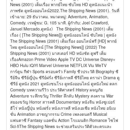
News (2001) เต็มเรื่อง พากย์ไทย ซับไทย HD ดูหนังแนะนำ 
ภาพชัด ดูหนังออนไลน์2022.The Shipping News (2001). วันที่
เข้าฉาย: 29 ธันวาคม. หมวดหมู่: Adventure, Animation, 
Comedy. เรทผู้ชม: G. 105 นาที. ผู้กำกับ: Joel Crawford, 
Januel Mercado.ดูหนัง》 The Shipping News (2001) เต็ม
เรื่อง ( [The Shipping News]]) ดูหนังออนไลน์ ซับไทย | ดูหนัง 
The Shipping News (2001) เต็มเรื่อง ออนไลน์ฟรี [HD] พากย์
ไทย ดูหนังออนไลน์ [The Shipping News]] (2022) The 
Shipping News (2001) มาสเตอร์ HD หนังชัด ดูฟรี เต็ม
เรื่องAmazon Prime Video Apple TV DC Universe Disney+ 
HBO Hulu iQiYi Marvel Universe NETFLIX Viu WeTV 
การ์ตูน กีฬา Sports ครอบครัว Family ชีวประวัติ Biography ซี
รีย์จีน ซีรีย์ญี่ปุ่น ซีรีย์ฝรั่ง ซีรีย์เกาหลี ซีรีย์ไทย ดราม่า Drama ดู
ซีรีย์ ดูหนัง 2021 ดูหนังชนโรง ดูหนังออนไลน์ ดูหนังใหม่ ตลก 
Comedy บทความรีวิว ประวัติศาสตร์ History ผจญภัย 
Adventure ระทึกขวัญ Thriller ลึกลับ Mystery สงคราม War 
สยองขวัญ Horror สารคดี Documentary หนังจีน หนังซูเปอร์
ฮีโร่ หนังญี่ปุ่น หนังฝรั่ง หนังเกาหลี หนังเอเชีย หนังไทย อนิเม
ชั่น Animation อาชญากรรม Crime เพลงดนตรี Musical 
แฟนตาซี Fantasy แอคชั่น Action โรแมนติก Romance ไซไฟ 
Sci-fiThe Shipping News จะช่วยเสริมประวัติตัวละครและ