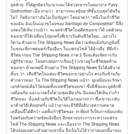
สุดท้าย  ก็ได้ผูกมิตรกับเขาและได้ช่วยเขาขโมยยาจาก Fairy 
Godmother เมื่อ ถามว่า  สามารถจะหยิบยาที่ชั้นบนสุดได้หรือ
ไม่?  ก็อธิบายว่ามันไม่เป็นปัญหา โดยอวดว่า “หนึ่งในเก้าชีวิต
ของฉัน ฉันเป็นแมวขโมยของ Santiago de Compostela!” นี่จึง
แสดงให้เห็นว่าแม้ว่า  จะจดจำชีวิตในอดีตของเขาได้ แต่ตัวตน
ของเขาก็ได้เปลี่ยนไปทุกครั้งที่เขาเริ่มต้นชีวิตใหม่…อย่างไร
ก็ตาม ตัวอย่าง The Shipping News มีความขัดแย้งกับกฎข้อนี้ 
ในขณะที่ภาพยนตร์เรื่องอื่นๆ ในแฟรนไชส์ ได้อ้างถึง  ที่มีเก้า
ชีวิตมาก่อน The Shipping News ภาค 2 จึงจะต้องจัดการกับ
ปฏิกิริยาของ  โดยตรงต่อการเรียนรู้ว่าเขาอยู่ในชีวิตสุดท้าย
ของเขา ด้วยเหตุนี้ ตัวอย่าง The Shipping News จึงได้อธิบาย
สั้นๆ ว่า  เสียชีวิตในแต่ละชีวิตของเขาอย่างไร ตรงกันข้ามกับ
คำกล่าวของ  ใน The Shipping News แม้ว่า  ดูเหมือนจะรักษา
เอกลักษณ์เดิมไว้ตลอดทั้งแปดชีวิตของเขา ซึ่งมีชื่อและบุคลิกที่
เหมือนกัน และบางครั้งก็สวมชุดเดียวกัน นี่แสดงให้เห็นว่าเก้า
ชีวิตของ  นั้นคล้ายกับชีวิตในวิดีโอเกมมากกว่า ซึ่งเขาจะกลับ
มาด้วยวิธีเดิมทุกครั้ง แม้ว่าอาจจะมีวิธีที่อธิบายความคลาด
เคลื่อนนี้ได้ดีกว่า แต่ทั้งเก้าชีวิตของ  in Boot ก็เป็นการย้อนกลับ
ไปพร้อมกับความขัดแย้งอื่นๆ อีกหลายประการระหว่างแฟรน
ไชส์ The Shipping News และเนื่องจาก The Shipping News 
ได้ปล่อยเฉพาะตัวอย่างเท่านั้น จึงเป็นไปได้ว่าภาคแยกนี้อาจจะ