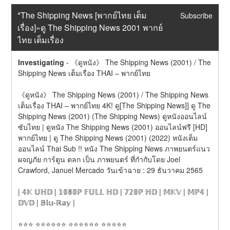
*The Shipping News [พากย์ไทย เต็ม
Subscribe
เรื่อง]»ดู The Shipping News 2001 พากย์
ไทย เต็มเรื่อง
Investigating
-
《ดูหนัง》 The Shipping News (2001) / The 
Shipping News เต็มเรื่อง THAI – พากย์ไทย
《ดูหนัง》 The Shipping News (2001) / The Shipping News 
เต็มเรื่อง THAI – พากย์ไทย 4K! ดู[The Shipping News]] ดู The 
Shipping News (2001) (The Shipping News) ดูหนังออนไลน์ 
ซับไทย | ดูหนัง The Shipping News (2001) ออนไลน์ฟรี [HD] 
พากย์ไทย | ดู The Shipping News (2001) (2022) หนังเต็ม
ออนไลน์ Thai Sub !! หนัง The Shipping News ภาพยนตร์แนว 
ผจญภัย การ์ตูน ตลก เป็น ภาพยนตร์ ที่กำกับโดย Joel 
Crawford, Januel Mercado วันเข้าฉาย : 29 ธันวาคม 2565
| 𝟜𝕂 𝕌ℍ𝔻 | 𝟙𝟘𝟠𝟘ℙ 𝔽𝕌𝕃𝕃 ℍ𝔻 | 𝟟𝟚𝟘ℙ ℍ𝔻 | 𝕄𝕂𝕍 | 𝕄ℙ𝟜 | 
𝔻𝕍𝔻 | 𝔹𝕝𝕦-ℝ𝕒𝕪 |
⭐⭐⭐ ⭐⭐⭐⭐⭐⭐ ⭐⭐⭐⭐⭐⭐ ⭐⭐⭐⭐⭐